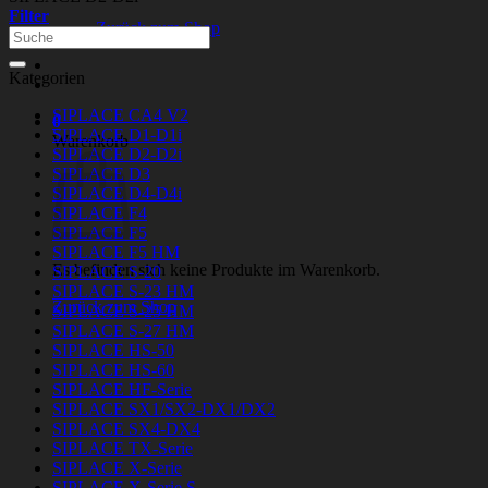
Filter
Zurück zum Shop
Suchen
nach:
Kategorien
SIPLACE CA4 V2
0
SIPLACE D1-D1i
Warenkorb
SIPLACE D2-D2i
SIPLACE D3
SIPLACE D4-D4i
SIPLACE F4
SIPLACE F5
SIPLACE F5 HM
Es befinden sich keine Produkte im Warenkorb.
SIPLACE S-20
SIPLACE S-23 HM
Zurück zum Shop
SIPLACE S-25 HM
SIPLACE S-27 HM
SIPLACE HS-50
SIPLACE HS-60
SIPLACE HF-Serie
SIPLACE SX1/SX2-DX1/DX2
SIPLACE SX4-DX4
SIPLACE TX-Serie
SIPLACE X-Serie
SIPLACE X-Serie S