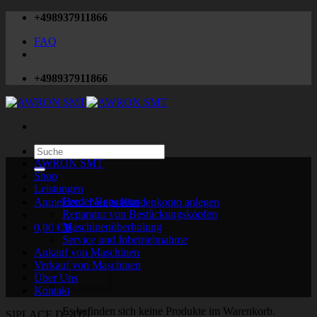
Zum
+498937911866
Inhalt
FAQ
springen
+498937911866
Suchen
nach:
AWRON SMT
Shop
Leistungen
Feeder Reparatur
Anmelden / Neues Kundenkonto anlegen
Reparatur von Bestückungsköpfen
Maschinenüberholung
0,00
€
0
Service und Inbetriebnahme
Ankauf von Maschinen
Verkauf von Maschinen
Über Uns
Kontakt
Es befinden sich keine Produkte im Warenkorb.
SIPLACE D2-D2i