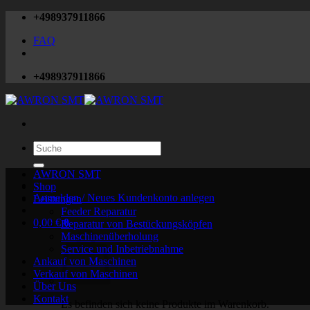
Zum
+498937911866
Inhalt
FAQ
springen
+498937911866
Suchen
nach:
AWRON SMT
Shop
Anmelden / Neues Kundenkonto anlegen
Leistungen
Feeder Reparatur
0,00
€
0
Reparatur von Bestückungsköpfen
Maschinenüberholung
Service und Inbetriebnahme
Ankauf von Maschinen
Verkauf von Maschinen
Über Uns
Kontakt
Es befinden sich keine Produkte im Warenkorb.