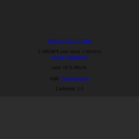
SINGLE SLOT EDIF
1.100,00
€
(inkl. MwSt.
1.309,00
€
)
In den Warenkorb
exkl. 19 % MwSt.
zzgl.
Versandkosten
Lieferzeit:
1-3