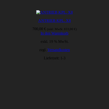
ANTRIEB KPL. X8
700,00
€
(inkl. MwSt.
833,00
€
)
In den Warenkorb
exkl. 19 % MwSt.
zzgl.
Versandkosten
Lieferzeit:
1-3