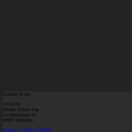
Kontakt zu uns
AWRON
Inhaber Robert Sop
Lerchenstrasse 10
80995 München
Telefon: +49 89 37911866