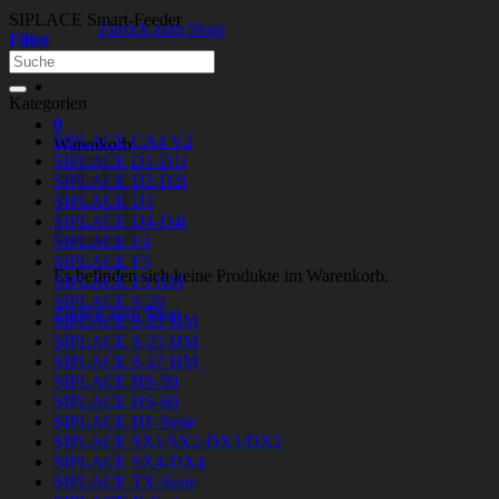
SIPLACE Smart-Feeder
Zurück zum Shop
Filter
Suchen
nach:
Kategorien
0
SIPLACE CA4 V2
Warenkorb
SIPLACE D1-D1i
SIPLACE D2-D2i
SIPLACE D3
SIPLACE D4-D4i
SIPLACE F4
SIPLACE F5
Es befinden sich keine Produkte im Warenkorb.
SIPLACE F5 HM
SIPLACE S-20
Zurück zum Shop
SIPLACE S-23 HM
SIPLACE S-25 HM
SIPLACE S-27 HM
SIPLACE HS-50
SIPLACE HS-60
SIPLACE HF-Serie
SIPLACE SX1/SX2-DX1/DX2
SIPLACE SX4-DX4
SIPLACE TX-Serie