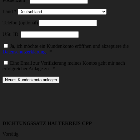
Postleitzahl
*
Land
*
Telefon (optional)
USt.-ID
Ja, ich möchte ein Kundenkonto eröffnen und akzeptiere die
Erforderlich
Datenschutzerklärung
.
*
Eine Email zur Verifizierung meines Kontos geht mir nach
Erforderlich
erfolgreicher Anlage zu.
*
Neues Kundenkonto anlegen
DICHTUNGSSATZ HALTEKREIS CPP
Vorrätig