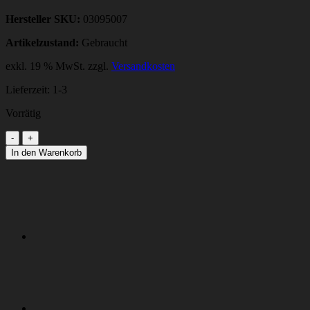
Hersteller SKU:
03095007
Artikelzustand:
Gebraucht
exkl. 19 % MwSt.
zzgl.
Versandkosten
Lieferzeit:
1-3
Vorrätig
DICHTUNGSSATZ
HALTEKREIS
In den Warenkorb
CPP
Menge