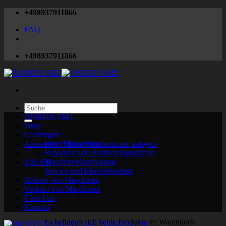
Zum
+498937911866
Inhalt
FAQ
springen
+498937911866
Suchen
nach:
AWRON SMT
Shop
Leistungen
Feeder Reparatur
Anmelden / Neues Kundenkonto anlegen
Reparatur von Bestückungsköpfen
Maschinenüberholung
0,00
€
0
Service und Inbetriebnahme
Ankauf von Maschinen
Verkauf von Maschinen
Über Uns
Kontakt
Es befinden sich keine Produkte im Warenkorb.