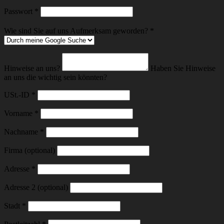
Erforderlich
Passwort
*
Wie sind Sie auf uns Aufmerksam geworden?
*
Hinweise an uns?
Haben Sie Hinweise
an uns die wichtig sein könnten?
USt.-ID
*
Vorname
*
Nachname
*
Firma (optional)
Adresse
*
Adresse 2 (optional)
Stadt
*