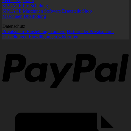
Feeder Reparatur
SIPLACE Pro Schulung
SIPLACE Maschinen Software
Ersatzteile Shop
Maschinen Überholung
Datenschutz
Privatsphäre-Einstellungen ändern
Historie der Privatsphäre-
Einstellungen
Einwilligungen widerrufen
P
R