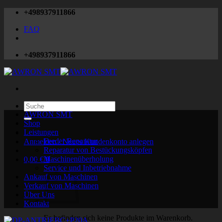
Zum
+498937911866
Inhalt
FAQ
springen
+498937911866
Suchen
nach:
AWRON SMT
Shop
Leistungen
Feeder Reparatur
Anmelden / Neues Kundenkonto anlegen
Reparatur von Bestückungsköpfen
Maschinenüberholung
0,00
€
0
Service und Inbetriebnahme
Ankauf von Maschinen
Verkauf von Maschinen
Über Uns
Kontakt
Es befinden sich keine Produkte im Warenkorb.