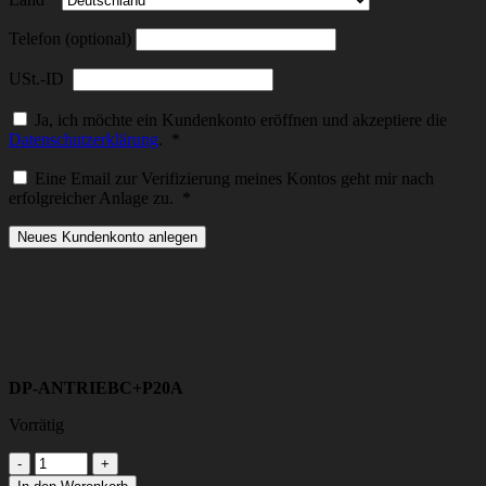
Telefon (optional)
USt.-ID
Ja, ich möchte ein Kundenkonto eröffnen und akzeptiere die
Erforderlich
Datenschutzerklärung
.
*
Eine Email zur Verifizierung meines Kontos geht mir nach
Erforderlich
erfolgreicher Anlage zu.
*
Neues Kundenkonto anlegen
DP-ANTRIEBC+P20A
Vorrätig
DP-
ANTRIEBC+P20A