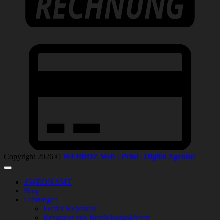
C
C
2
Copyright 2026 ©
WEBBOZ Web | Print | Digital Agentur
AWRON SMT
Shop
Leistungen
Feeder Reparatur
Reparatur von Bestückungsköpfen