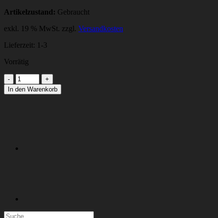
Artikelzustand:
Gebraucht
exkl. 19 % MwSt.
zzgl.
Versandkosten
Lieferzeit:
1-3
Vorrätig
DP-
ANTRIEBC+P20A
In den Warenkorb
Menge
Suchen