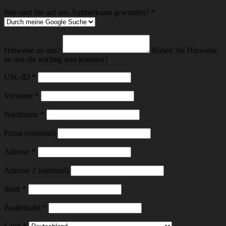
Wie sind Sie auf uns Aufmerksam geworden?
*
Hinweise an uns?
Haben Sie Hinweise
an uns die wichtig sein könnten?
USt.-ID
*
Vorname
*
Nachname
*
Firma (optional)
Adresse
*
Adresse 2 (optional)
Stadt
*
Postleitzahl
*
Land
*