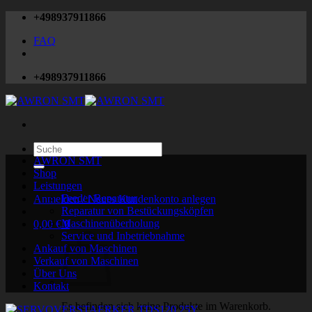
Zum
+498937911866
Inhalt
FAQ
springen
+498937911866
Suchen
nach:
AWRON SMT
Shop
Leistungen
Feeder Reparatur
Anmelden / Neues Kundenkonto anlegen
Reparatur von Bestückungsköpfen
Maschinenüberholung
0,00
€
0
Service und Inbetriebnahme
Ankauf von Maschinen
Verkauf von Maschinen
Über Uns
Kontakt
Es befinden sich keine Produkte im Warenkorb.