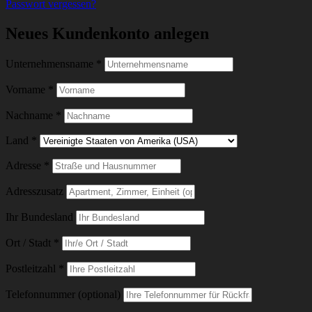
Passwort vergessen?
Neues Kundenkonto anlegen
Unternehmensname
*
Vorname
*
Nachname
*
Land
*
Adresse
*
Adresszusatz
Ihr Bundesland
Ort / Stadt
*
Postleitzahl
*
Telefonnummer (optional)