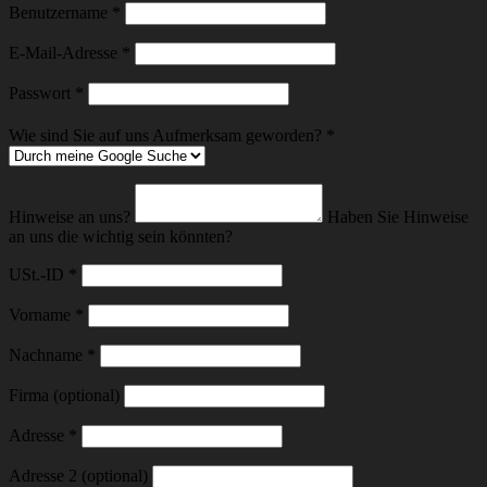
Erforderlich
Benutzername
*
Erforderlich
E-Mail-Adresse
*
Erforderlich
Passwort
*
Wie sind Sie auf uns Aufmerksam geworden?
*
Hinweise an uns?
Haben Sie Hinweise
an uns die wichtig sein könnten?
USt.-ID
*
Vorname
*
Nachname
*
Firma (optional)
Adresse
*
Adresse 2 (optional)