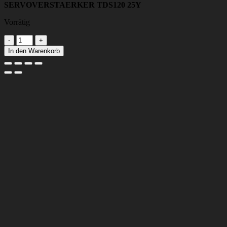
SERVOVERSTAERKER TDS120 25Y
Vorrätig
SERVOVERSTAERKER
TDS120
In den Warenkorb
25Y
Menge