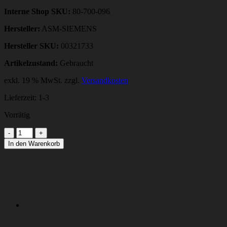
Interne Shop SKU:
80-700-096
Hersteller:
ASM-SIEMENS
Hersteller SKU:
00321733
Artikelzustand:
Gebraucht
exkl. 19 % MwSt.
zzgl.
Versandkosten
Lieferzeit:
1-3
Vorrätig
SERVOVERSTAERKER
TDS120
In den Warenkorb
25Y
Menge