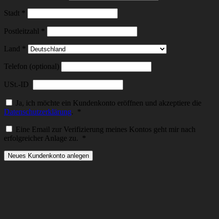
Stadt
*
Postleitzahl
*
Land
*
Telefon (optional)
USt.-ID
Ja, ich möchte ein Kundenkonto eröffnen und akzeptiere die
Erforderlich
Datenschutzerklärung
.
*
Eine Email zur Verifizierung meines Kontos geht mir nach
Erforderlich
erfolgreicher Anlage zu.
*
Neues Kundenkonto anlegen