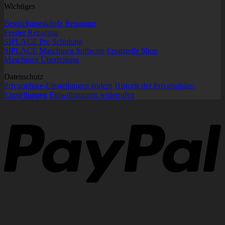
Wichtiges
Bestückungsköpfe Reparatur
Feeder Reparatur
SIPLACE Pro Schulung
SIPLACE Maschinen Software
Ersatzteile Shop
Maschinen Überholung
Datenschutz
Privatsphäre-Einstellungen ändern
Historie der Privatsphäre-
Einstellungen
Einwilligungen widerrufen
P
R