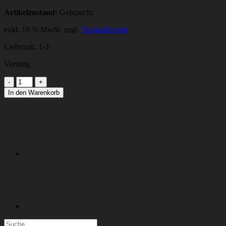
Artikelzustand:
Gebraucht
exkl. 19 % MwSt.
zzgl.
Versandkosten
Lieferzeit:
1-3
Vorrätig
VISION-
BOARD
In den Warenkorb
SMART
Menge
Suchen