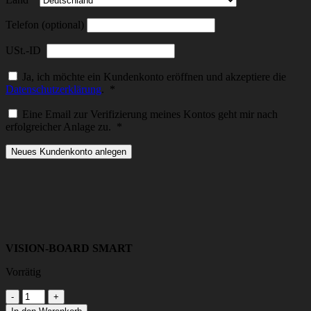
Telefon (optional)
USt.-ID
Ja, ich möchte ein Kundenkonto eröffnen und akzeptiere die
Erforderlich
Datenschutzerklärung
.
*
Eine Email zur Verifizierung meines Kontos geht mir nach
Erforderlich
erfolgreicher Anlage zu.
*
Neues Kundenkonto anlegen
VISION-BOARD SMART
Vorrätig
VISION-
BOARD