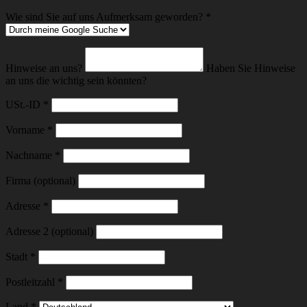
Wie sind Sie auf uns Aufmerksam geworden?
*
Hinweise an uns?
Haben Sie Hinweise
an uns die wichtig sein könnten?
USt.-ID
*
Vorname
*
Nachname
*
Firma (optional)
Adresse
*
Adresse 2 (optional)
Stadt
*
Postleitzahl
*
Land
*