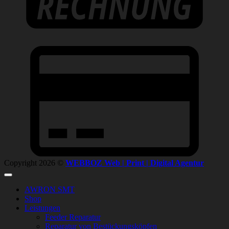
C
C
2
Copyright 2026 ©
WEBBOZ Web | Print | Digital Agentur
AWRON SMT
Shop
Leistungen
Feeder Reparatur
Reparatur von Bestückungsköpfen