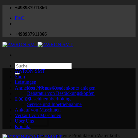
Zum
+498937911866
Inhalt
FAQ
springen
+498937911866
Suchen
nach:
AWRON SMT
Shop
Leistungen
Feeder Reparatur
Anmelden / Neues Kundenkonto anlegen
Reparatur von Bestückungsköpfen
Maschinenüberholung
0,00
€
0
Service und Inbetriebnahme
Ankauf von Maschinen
Verkauf von Maschinen
Über Uns
Kontakt
Es befinden sich keine Produkte im Warenkorb.